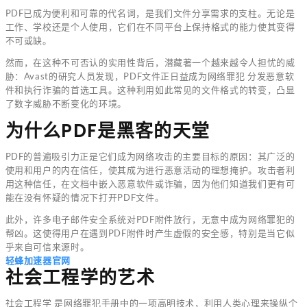
PDF已成为便利和可靠的代名词，是我们文件分享需求的支柱。无论是
工作、学校还是个人使用，它们在不同平台上保持格式的能力使其变得
不可或缺。
然而，在这种不可否认的实用性背后，潜藏著一个越来越令人担忧的威
胁：Avast的研究人员发现，PDF文件正日益成为网络罪犯 分发恶意软
件和执行诈骗的首选工具。这种利用如此常见的文件格式的转变，凸显
了数字威胁不断变化的环境。
为什么PDF是黑客的天堂
PDF的普遍吸引力正是它们成为网络攻击的主要目标的原因：其广泛的
使用和用户的内在信任，使其成为进行恶意活动的理想掩护。攻击者利
用这种信任，在文档中嵌入恶意软件或诈骗，因为他们知道我们更有可
能在没有怀疑的情况下打开PDF文件。
此外，许多电子邮件安全系统对PDF附件放行，无意中成为网络罪犯的
帮凶。这使得用户在遇到PDF附件时产生虚假的安全感，特别是当它似
乎来自可信来源时。
轻蜂加速器官网
社会工程学的艺术
社会工程学 是网络罪犯手册中的一项高明技术，利用人类心理来操纵个