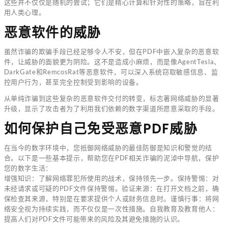
这些并不仅仅是随机的尝试；它们是精心计算和针对性的策略，旨在利
用人类心理。
恶意软件的威胁
虽然诈骗的欺骗手段已经足够令人不安，但在PDF中嵌入复杂的恶意软
件，让威胁的面貌更为阴险。这不是造成小麻烦，而是像AgentTesla、
DarkGate和RemcosRat等恶意软件，可以深入系统窃取敏感信息、监
控用户行为，甚至完全控制受到影响的设备。
从单纯诈骗到这些复杂的恶意软件交付的转变，标志著网络威胁的显著
升级，显示了攻击者为了利用我们依赖的数字渠道所愿意采取的手段。
如何保护自己免受恶意PDF威胁
在当今的数字环境中，您抵御网络威胁的最佳防御是知识和警觉的结
合。以下是一些基本提示，帮助您在PDF相关诈骗的泥淖中导航，保护
您的数字生活：
增强知识：了解网络罪犯所使用的战术，保持领先一步。保持警惕：对
未经请求或可疑的PDF文件保持警惕。验证来源：在打开文档之前，确
保检查其来源，特别是在要求提供个人或财务信息时。谨慎行事：将网
络安全视为持续实践，而不仅仅是一次性措施。自我教育及教育他人：
提高人们对PDF文件可能带来的风险及其避免措施的认识。