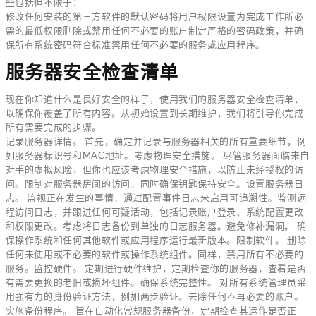
些包括但不限于：
修改任何安装的第三方软件的默认密码将用户权限设置为完成工作所必
需的最低权限删除或禁用任何不必要的账户制定严格的密码政策，并确
保所有系统密码符合标准禁用任何不必要的服务或应用程序。
服务器安全检查清单
现在你知道什么是良好安全的样子，使用我们的服务器安全检查清单，
以确保你覆盖了所有内容。从初始设置到长期维护，我们将引导你完成
所有需要完成的步骤。
记录服务器详情。 首先，确定并记录与服务器相关的所有重要细节，例
如服务器标识号和MAC地址。考虑物理安全措施。 尽管服务器面临来自
对手的虚拟风险，但你也应该考虑物理安全措施，以防止未经授权的访
问。限制对服务器房间的访问，同时确保钥匙保持安全。设置服务器日
志。 监视正在发生的事情，通过配置事件日志来启用可追溯性。监测远
程访问日志，并跟进任何可疑活动，包括记录账户登录、系统配置更改
和权限更改。考虑将日志备份到单独的日志服务器。避免修补漏洞。 确
保操作系统和任何其他软件或应用程序运行最新版本。限制软件。 删除
任何未使用或不必要的软件或操作系统组件。同样，禁用所有不必要的
服务。监控硬件。 定期进行硬件维护，定期检查你的服务器，查看是否
有需要更换的老旧或损坏组件。确保系统完整性。 对所有系统管理员采
用强有力的身份验证方法，例如两步验证。去除任何不再必要的账户。
实施备份程序。 旨在自动化常规服务器备份，定期检查其运作是否正