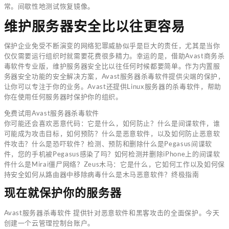
常。间歇性地测试恢复镜像。
维护服务器安全比以往更容易
保护企业免受不断演变的网络犯罪威胁似乎是巨大的责任，尤其是当你
仅仅需要运行组织时就需要花费很多精力。幸运的是，借助Avast商务杀
毒软件专业版，维护服务器安全比以往任何时候都要简单。作为内置服
务器安全功能的安全解决方案，Avast服务器杀毒软件提供尖端的保护，
让你可以专注于你的业务。Avast还提供Linux服务器的杀毒软件，帮助
你在使用任何服务器时保护你的组织。
免费试用Avast服务器杀毒软件
你可能还会喜欢恶意代码：它是什么，如何防止？什么是间谍软件，谁
可能成为攻击目标，如何预防？什么是恶意软件，以及如何防止恶意软
件攻击？什么是恐吓软件？检测、预防和删除什么是Pegasus间谍软
件，您的手机被Pegasus感染了吗？如何检测并删除iPhone上的间谍软
件什么是Mirai僵尸网络？Zeus木马：它是什么，它如何工作以及如何保
持安全如何从路由器中移除病毒什么是木马恶意软件？终极指南
现在就保护你的服务器
Avast服务器杀毒软件 提供针对恶意软件和黑客攻击的全面保护。今天
创建一个云管理控制台账户。